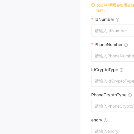
发起API调用会使用当
操作。
*
IdNumber
*
PhoneNumber
IdCryptoType
PhoneCryptoType
encry