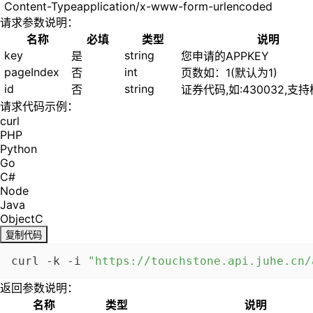
Content-Type
application/x-www-form-urlencoded
请求参数说明：
名称
必填
类型
说明
key
string
是
您申请的APPKEY
pageIndex
int
否
页数如：1(默认为1)
id
string
否
证券代码,如:430032,支
请求代码示例：
curl
PHP
Python
Go
C#
Node
Java
ObjectC
复制代码
curl -k -i 
"https://touchstone.api.juhe.cn/
返回参数说明：
名称
类型
说明