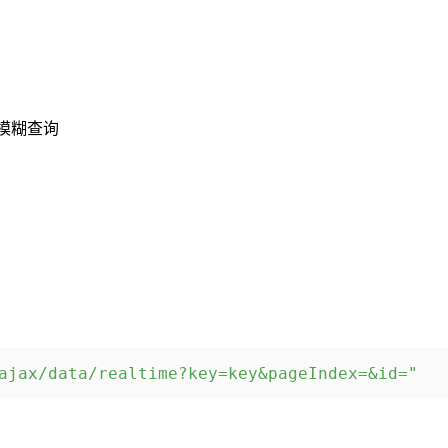
持模糊查询
ajax/data/realtime?key=key&pageIndex=&id="