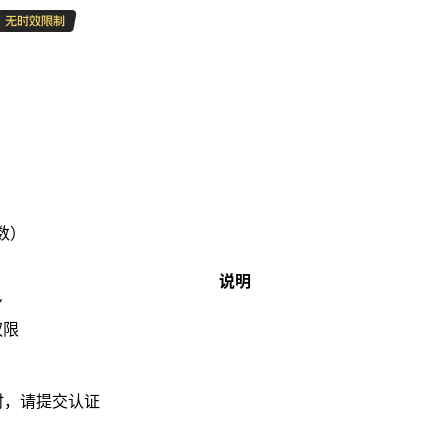
数）
说明
Y
权限
时，请提交认证