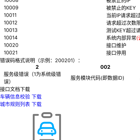
10008
被禁止的IP
10009
被禁止的KEY
10011
当前IP请求超
10012
请求超过次数
10013
测试KEY超过
10014
系统内部异常
10020
接口维护
10021
接口停用
错误码格式说明（示例：200201）：
2
002
服务级错误（1为系统级错
服务模块代码(即数据ID)
误）
接口文档下载
车辆信息校验
下载
城市规则列表
下载