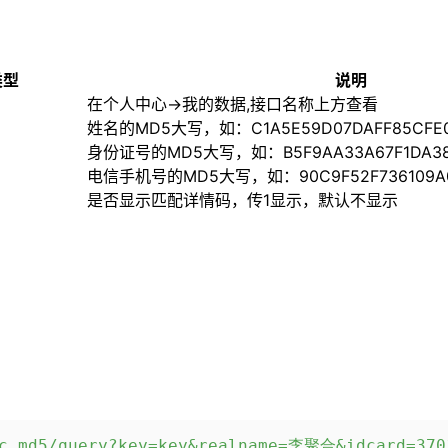
类型
说明
在个人中心->我的数据,接口名称上方查看
姓名的MD5大写，如：C1A5E59D07DAFF85CFE0
身份证号的MD5大写，如：B5F9AA33A67F1DA386
电信手机号的MD5大写，如：90C9F52F736109A07
是否显示匹配详情码，传1显示，默认不显示
cc_md5/query?key=key&realname=李聚合&idcard=370