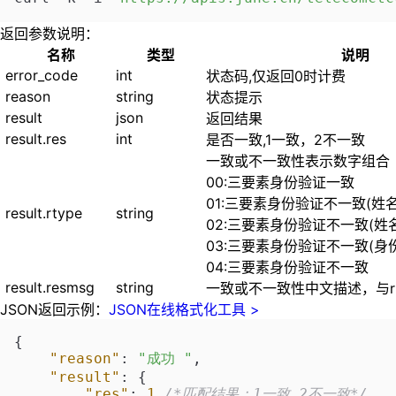
返回参数说明：
名称
类型
说明
error_code
int
状态码,仅返回0时计费
reason
string
状态提示
result
json
返回结果
result.res
int
是否一致,1一致，2不一致
一致或不一致性表示数字组合
00:三要素身份验证一致
01:三要素身份验证不一致(姓
result.rtype
string
02:三要素身份验证不一致(姓
03:三要素身份验证不一致(身
04:三要素身份验证不一致
result.resmsg
string
一致或不一致性中文描述，与rt
JSON返回示例：
JSON在线格式化工具 >
{
"reason"
:
"成功 "
,
"result"
:
{
"res"
:
1
,
/*匹配结果：1一致 2不一致*/