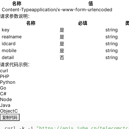
名称
值
Content-Type
application/x-www-form-urlencoded
请求参数说明：
名称
必填
key
string
是
realname
string
是
idcard
string
是
mobile
string
是
detail
string
否
请求代码示例：
curl
PHP
Python
Go
C#
Node
Java
ObjectC
复制代码
curl -k -i 
"https://apis.juhe.cn/telecomct