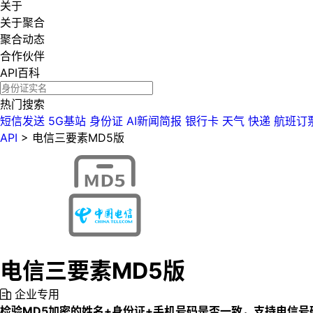
关于
关于聚合
聚合动态
合作伙伴
API百科
热门搜索
短信发送
5G基站
身份证
AI新闻简报
银行卡
天气
快递
航班订
API
>
电信三要素MD5版
电信三要素MD5版
企业专用
检验MD5加密的姓名+身份证+手机号码是否一致，支持电信号