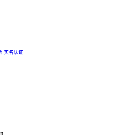
票
实名认证
码。