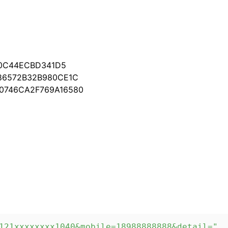
C44ECBD341D5
572B32B980CE1C
46CA2F769A16580
121xxxxxxxx1040&mobile=18988888888&detail="