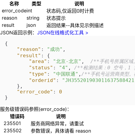
名称
类型
说明
error_code
int
状态码,仅返回0时计费
reason
string
状态提示
result
json
返回结果--具体见示例描述
JSON返回示例：
JSON在线格式化工具 >
{
"reason"
:
"成功"
,
"result"
:
{
"area"
:
"北京-北京"
,
/**手机号所属区域
"status"
:
"4"
,
/**检测结果：0 空号，1
"type"
:
"中国联通"
,
/**手机号运营商类型。
"orderid"
:
"JH355201903011637588421
}
,
"error_code"
:
0
}
服务级错误码参照(error_code)：
错误码
说明
235501
服务商网络异常，请重试
235502
参数错误，具体请看 reason