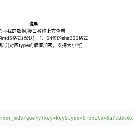
说明
心->我的数据,接口名称上方查看
的md5格式(默认)，1：64位的sha256格式
号(对应type的取值加密，支持大小写)
mber_md5/query?key=key&type=&mobile=6a7cd8c0x