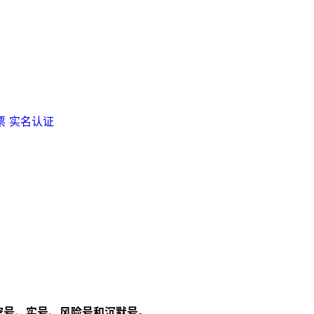
票
实名认证
空号、实号、风险号和沉默号。