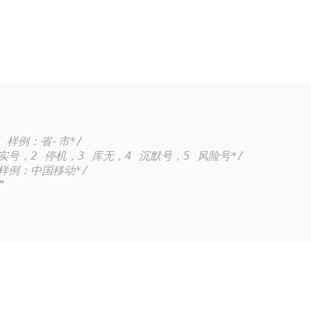
。样例：省-市*/
 实号，2 停机，3 库无，4 沉默号，5 风险号*/
样例：中国移动*/
"