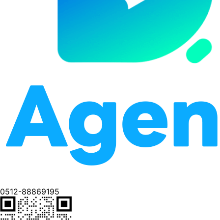
0512-88869195