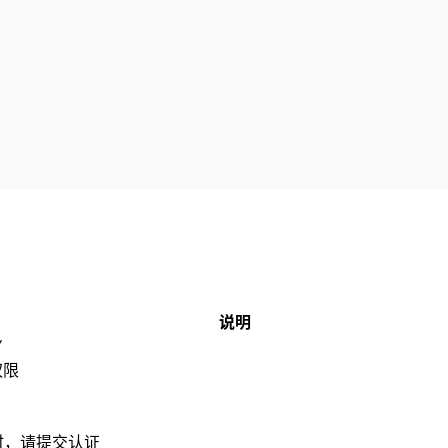
说明
Y
权限
时，请提交认证