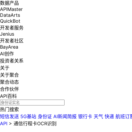
数据产品
APIMaster
DataArts
QuickBot
开发者服务
Jenius
开发者社区
BayArea
AI创作
投资者关系
关于
关于聚合
聚合动态
合作伙伴
API百科
热门搜索
短信发送
5G基站
身份证
AI新闻简报
银行卡
天气
快递
航班订
API
>
通信行程卡OCR识别