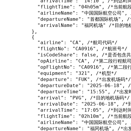
            "arrivalTime": "14:10", /*到达时间
            "flightTime": "04h05m", /*当前
            "airlineName": "中国国际航空公司",
            "departureName": "首都国际机场", 
            "arrivalName": "福冈机场" /*目的地
          },

          {

            "airline": "CA", /*航司代码*/

            "flightNo": "CA0916", /*航班号*/

            "isCodeShare": false, /*是否包含
            "opAirline": "CA", /*第二段行程航司
            "opFlightNo": "CA0916", /*第二
            "equipment": "321", /*机型*/

            "departure": "FUK", /*出发机场码*/

            "departureDate": "2025-06-18",
            "departureTime": "15:55", /*出发
            "arrival": "PVG", /*目的地机场码*/

            "arrivalDate": "2025-06-18", /
            "arrivalTime": "17:05", /*到达时间
            "flightTime": "02h10m", /*当前
            "airlineName": "中国国际航空公司",
            "departureName": "福冈机场", /*