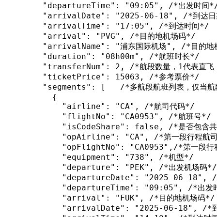
        "departureTime": "09:05", /*出发时间*/
        "arrivalDate": "2025-06-18", /*到达日
        "arrivalTime": "17:05", /*到达时间*/

        "arrival": "PVG", /*目的地机场码*/

        "arrivalName": "浦东国际机场", /*目的地
        "duration": "08h00m", /*航班时长*/

        "transferNum": 2, /*航段数量，1代表直
        "ticketPrice": 15063, /*参考票价*/

        "segments": [   /*多航段航班列表，仅当航
          {

            "airline": "CA", /*航司代码*/

            "flightNo": "CA0953", /*航班号*/

            "isCodeShare": false, /*是否包含
            "opAirline": "CA", /*第一段行程航司
            "opFlightNo": "CA0953",/*第一段
            "equipment": "738", /*机型*/

            "departure": "PEK", /*出发机场码*/

            "departureDate": "2025-06-18",
            "departureTime": "09:05", /*出发
            "arrival": "FUK", /*目的地机场码*/

            "arrivalDate": "2025-06-18", /