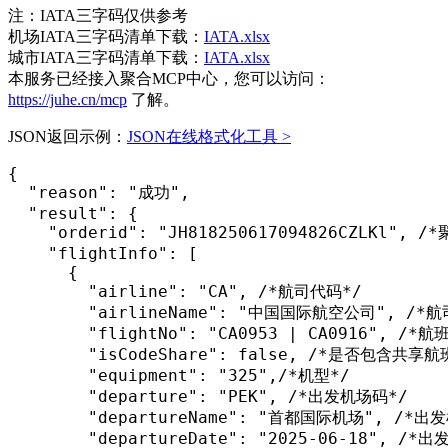
注：IATA三字码仅供参考
机场IATA三字码清单下载：
IATA.xlsx
城市IATA三字码清单下载：
IATA.xlsx
本服务已经接入聚合MCP中心，您可以访问：
https://juhe.cn/mcp
了解。
JSON返回示例：
JSON在线格式化工具 >
{

  "reason": "成功", 

  "result": { 

    "orderid": "JH818250617094826CZLKl", /
    "flightInfo": [               

      {

        "airline": "CA", /*航司代码*/

        "airlineName": "中国国际航空公司", /*航
        "flightNo": "CA0953 | CA0916", /*航班
        "isCodeShare": false, /*是否包含共享航班
        "equipment": "325",/*机型*/

        "departure": "PEK", /*出发机场码*/

        "departureName": "首都国际机场", /*出
        "departureDate": "2025-06-18", /*出