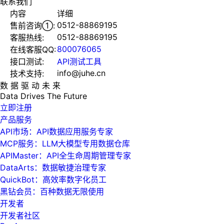
联系我们
内容
详细
0512-88869195
售前咨询①:
0512-88869195
客服热线:
800076065
在线客服QQ:
接口测试:
API测试工具
info@juhe.cn
技术支持:
数 据 驱 动 未 来
Data
Drives
The
Future
立即注册
产品服务
API市场：API数据应用服务专家
MCP服务：LLM大模型专用数据仓库
APIMaster：API全生命周期管理专家
DataArts：数据敏捷治理专家
QuickBot：高效率数字化员工
黑钻会员：百种数据无限使用
开发者
开发者社区