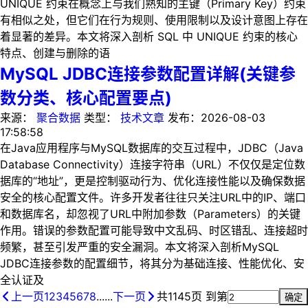
UNIQUE 约束在概念上与我们熟知的主键（Primary Key）约束
有相似之处，但它们在行为规则、使用限制以及设计意图上存在
着显著的差异。本文将深入剖析 SQL 中 UNIQUE 约束的核心
特点、创建与删除的语
MySQL JDBC连接参数配置详解(关键参
数分类、核心配置要点)
来源：
聚合数据
类型：
技术文章
发布：
2026-08-03
17:58:58
在Java应用程序与MySQL数据库的交互过程中，JDBC（Java
Database Connectivity）连接字符串（URL）不仅仅是定位数
据库的“地址”，更是控制驱动行为、优化连接性能以及确保数据
安全的核心配置文件。许多开发者往往只关注URL中的IP、端口
和数据库名，却忽视了URL中附加参数（Parameters）的关键
作用。错误的参数配置可能导致中文乱码、时区错乱、连接超时
频繁，甚至引发严重的安全漏洞。本文将深入剖析MySQL
JDBC连接参数的配置细节，将其分为基础连接、性能优化、安
全认证及
上一页
1
2
3
4
5
6
7
8
......
下一页
共1145页
到第
确定