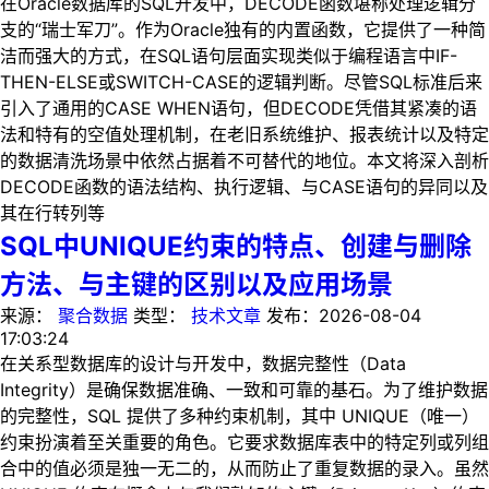
在Oracle数据库的SQL开发中，DECODE函数堪称处理逻辑分
支的“瑞士军刀”。作为Oracle独有的内置函数，它提供了一种简
洁而强大的方式，在SQL语句层面实现类似于编程语言中IF-
THEN-ELSE或SWITCH-CASE的逻辑判断。尽管SQL标准后来
引入了通用的CASE WHEN语句，但DECODE凭借其紧凑的语
法和特有的空值处理机制，在老旧系统维护、报表统计以及特定
的数据清洗场景中依然占据着不可替代的地位。本文将深入剖析
DECODE函数的语法结构、执行逻辑、与CASE语句的异同以及
其在行转列等
SQL中UNIQUE约束的特点、创建与删除
方法、与主键的区别以及应用场景
来源：
聚合数据
类型：
技术文章
发布：
2026-08-04
17:03:24
在关系型数据库的设计与开发中，数据完整性（Data
Integrity）是确保数据准确、一致和可靠的基石。为了维护数据
的完整性，SQL 提供了多种约束机制，其中 UNIQUE（唯一）
约束扮演着至关重要的角色。它要求数据库表中的特定列或列组
合中的值必须是独一无二的，从而防止了重复数据的录入。虽然