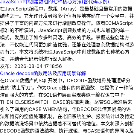
JavaScript中创建数组的七种核心方法(含代码示例)
在JavaScript编程中，数组（Array）是最基础且最常用的数据
结构之一。它允许开发者将多个值有序地存储在一个变量中，并
提供了丰富的内置方法来进行增删改查操作。随着ECMAScript
标准的不断演进，JavaScript创建数组的方式也从最初的单一
模式，发展出了如今多种灵活、高效的手段。掌握这些创建方
法，不仅能让代码更加简洁优雅，还能在处理复杂数据结构时游
刃有余。本文将系统梳理JavaScript中创建数组的七种核心方
法，并结合代码示例进行深入解析。
发布：2026-08-04 17:18:56
Oracle decode函数用法及应用场景详解
在Oracle数据库的SQL开发中，DECODE函数堪称处理逻辑分
支的“瑞士军刀”。作为Oracle独有的内置函数，它提供了一种简
洁而强大的方式，在SQL语句层面实现类似于编程语言中IF-
THEN-ELSE或SWITCH-CASE的逻辑判断。尽管SQL标准后来
引入了通用的CASE WHEN语句，但DECODE凭借其紧凑的语
法和特有的空值处理机制，在老旧系统维护、报表统计以及特定
的数据清洗场景中依然占据着不可替代的地位。本文将深入剖析
DECODE函数的语法结构、执行逻辑、与CASE语句的异同以及