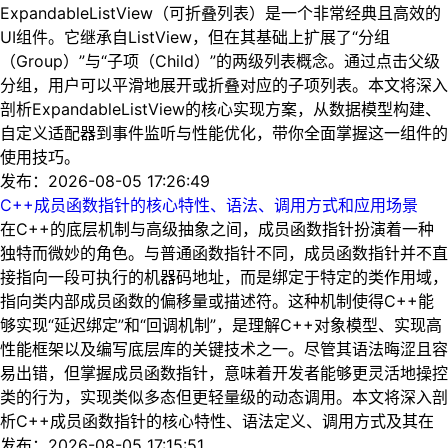
ExpandableListView（可折叠列表）是一个非常经典且高效的
UI组件。它继承自ListView，但在其基础上扩展了“分组
（Group）”与“子项（Child）”的两级列表概念。通过点击父级
分组，用户可以平滑地展开或折叠对应的子项列表。本文将深入
剖析ExpandableListView的核心实现方案，从数据模型构建、
自定义适配器到事件监听与性能优化，带你全面掌握这一组件的
使用技巧。
发布：2026-08-05 17:26:49
C++成员函数指针的核心特性、语法、调用方式和应用场景
在C++的底层机制与高级抽象之间，成员函数指针扮演着一种
独特而微妙的角色。与普通函数指针不同，成员函数指针并不直
接指向一段可执行的机器码地址，而是绑定于特定的类作用域，
指向类内部成员函数的偏移量或描述符。这种机制使得C++能
够实现“延迟绑定”和“回调机制”，是理解C++对象模型、实现高
性能框架以及编写底层库的关键技术之一。尽管其语法晦涩且容
易出错，但掌握成员函数指针，意味着开发者能够更灵活地操控
类的行为，实现类似多态但更轻量级的动态调用。本文将深入剖
析C++成员函数指针的核心特性、语法定义、调用方式及其在
发布：2026-08-05 17:15:51