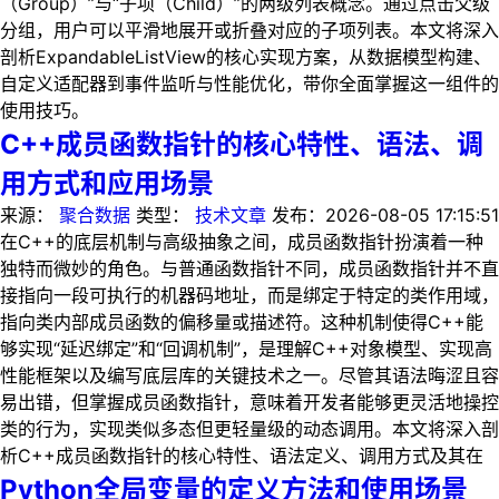
（Group）”与“子项（Child）”的两级列表概念。通过点击父级
分组，用户可以平滑地展开或折叠对应的子项列表。本文将深入
剖析ExpandableListView的核心实现方案，从数据模型构建、
自定义适配器到事件监听与性能优化，带你全面掌握这一组件的
使用技巧。
C++成员函数指针的核心特性、语法、调
用方式和应用场景
来源：
聚合数据
类型：
技术文章
发布：
2026-08-05 17:15:51
在C++的底层机制与高级抽象之间，成员函数指针扮演着一种
独特而微妙的角色。与普通函数指针不同，成员函数指针并不直
接指向一段可执行的机器码地址，而是绑定于特定的类作用域，
指向类内部成员函数的偏移量或描述符。这种机制使得C++能
够实现“延迟绑定”和“回调机制”，是理解C++对象模型、实现高
性能框架以及编写底层库的关键技术之一。尽管其语法晦涩且容
易出错，但掌握成员函数指针，意味着开发者能够更灵活地操控
类的行为，实现类似多态但更轻量级的动态调用。本文将深入剖
析C++成员函数指针的核心特性、语法定义、调用方式及其在
Python全局变量的定义方法和使用场景