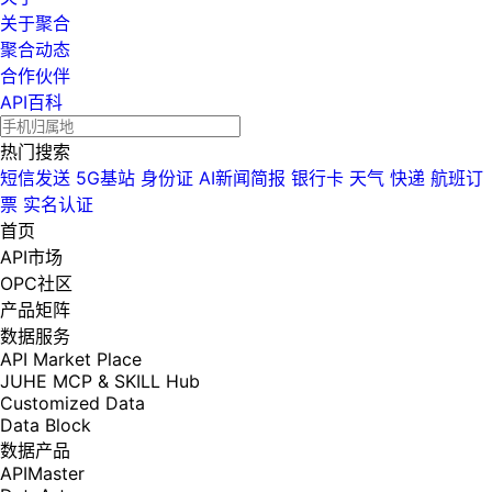
关于聚合
聚合动态
合作伙伴
API百科
热门搜索
短信发送
5G基站
身份证
AI新闻简报
银行卡
天气
快递
航班订
票
实名认证
首页
API市场
OPC社区
产品矩阵
数据服务
API Market Place
JUHE MCP & SKILL Hub
Customized Data
Data Block
数据产品
APIMaster