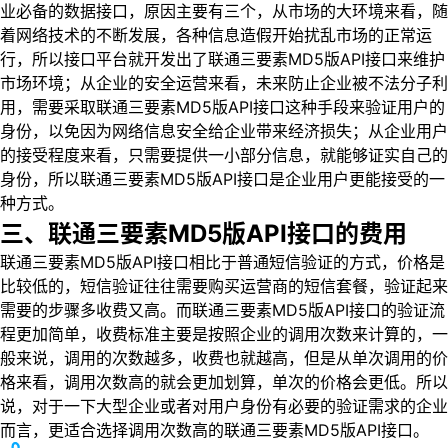
业必备的数据接口，原因主要有三个，从市场的大环境来看，随
着网络技术的不断发展，各种信息造假开始扰乱市场的正常运
行，所以接口平台就开发出了联通三要素MD5版API接口来维护
市场环境；从企业的安全运营来看，未来防止企业被不法分子利
用，需要采取联通三要素MD5版API接口这种手段来验证用户的
身份，以免因为网络信息安全给企业带来经济损失；从企业用户
的接受程度来看，只需要提供一小部分信息，就能够证实自己的
身份，所以联通三要素MD5版API接口是企业用户更能接受的一
种方式。
三、联通三要素MD5版API接口的费用
联通三要素MD5版API接口相比于普通短信验证的方式，价格是
比较低的，短信验证往往需要购买运营商的短信套餐，验证起来
需要的步骤多收费又高。而联通三要素MD5版API接口的验证流
程更加简单，收费标准主要是按照企业的调用次数来计算的，一
般来说，调用的次数越多，收费也就越高，但是从单次调用的价
格来看，调用次数高的就会更加划算，单次的价格会更低。所以
说，对于一下大型企业或者对用户身份有必要的验证需求的企业
而言，更适合选择调用次数高的联通三要素MD5版API接口。