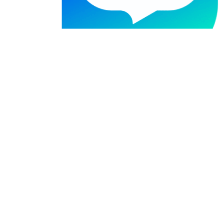
0512-88869195