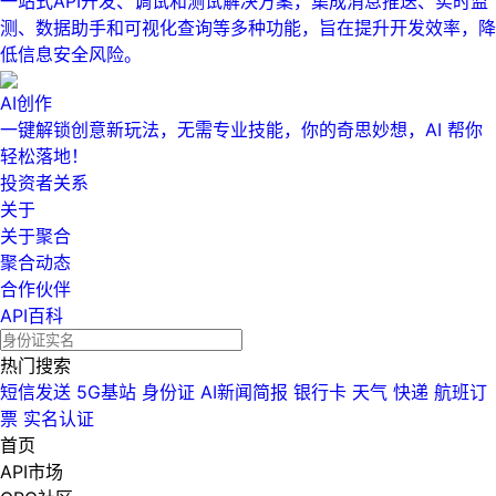
一站式API开发、调试和测试解决方案，集成消息推送、实时监
测、数据助手和可视化查询等多种功能，旨在提升开发效率，降
低信息安全风险。
AI创作
一键解锁创意新玩法，无需专业技能，你的奇思妙想，AI 帮你
轻松落地！
投资者关系
关于
关于聚合
聚合动态
合作伙伴
API百科
热门搜索
短信发送
5G基站
身份证
AI新闻简报
银行卡
天气
快递
航班订
票
实名认证
首页
API市场