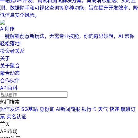
一站式API开发、调试和测试解决方案，集成消息推送、实时监
测、数据助手和可视化查询等多种功能，旨在提升开发效率，降
低信息安全风险。
AI创作
一键解锁创意新玩法，无需专业技能，你的奇思妙想，AI 帮你
轻松落地！
投资者关系
关于
关于聚合
聚合动态
合作伙伴
API百科
热门搜索
短信发送
5G基站
身份证
AI新闻简报
银行卡
天气
快递
航班订
票
实名认证
首页
API市场