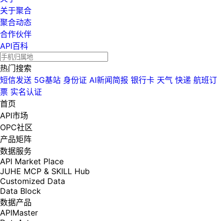
关于聚合
聚合动态
合作伙伴
API百科
热门搜索
短信发送
5G基站
身份证
AI新闻简报
银行卡
天气
快递
航班订
票
实名认证
首页
API市场
OPC社区
产品矩阵
数据服务
API Market Place
JUHE MCP & SKILL Hub
Customized Data
Data Block
数据产品
APIMaster