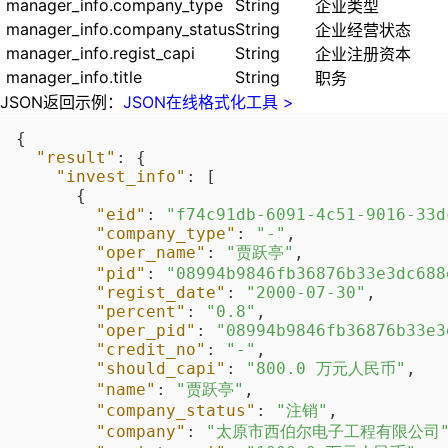
manager_info.company_type
String
企业类型
manager_info.company_status
String
企业经营状态
manager_info.regist_capi
String
企业注册资本
manager_info.title
String
职务
JSON返回示例：
JSON在线格式化工具 >
{
"result"
:
{
"invest_info"
:
[
{
"eid"
:
"f74c91db-6091-4c51-9016-33d
"company_type"
:
"-"
,
"oper_name"
:
"贾跃亭"
,
"pid"
:
"08994b9846fb36876b33e3dc688
"regist_date"
:
"2000-07-30"
,
"percent"
:
"0.8"
,
"oper_pid"
:
"08994b9846fb36876b33e3
"credit_no"
:
"-"
,
"should_capi"
:
"800.0 万元人民币"
,
"name"
:
"贾跃亭"
,
"company_status"
:
"注销"
,
"company"
:
"太原市西伯尔电子工程有限公司