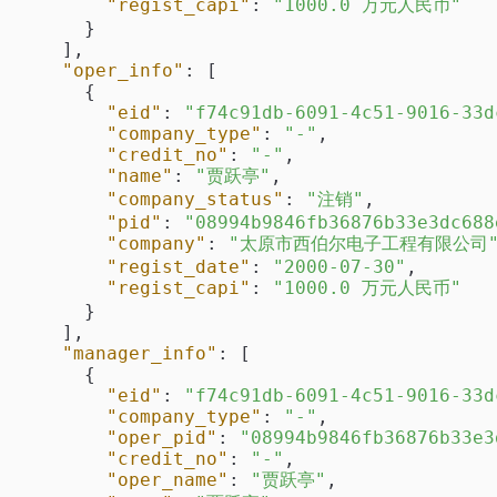
"regist_capi"
:
"1000.0 万元人民币"
}
]
,
"oper_info"
:
[
{
"eid"
:
"f74c91db-6091-4c51-9016-33d
"company_type"
:
"-"
,
"credit_no"
:
"-"
,
"name"
:
"贾跃亭"
,
"company_status"
:
"注销"
,
"pid"
:
"08994b9846fb36876b33e3dc688
"company"
:
"太原市西伯尔电子工程有限公司
"regist_date"
:
"2000-07-30"
,
"regist_capi"
:
"1000.0 万元人民币"
}
]
,
"manager_info"
:
[
{
"eid"
:
"f74c91db-6091-4c51-9016-33d
"company_type"
:
"-"
,
"oper_pid"
:
"08994b9846fb36876b33e3
"credit_no"
:
"-"
,
"oper_name"
:
"贾跃亭"
,