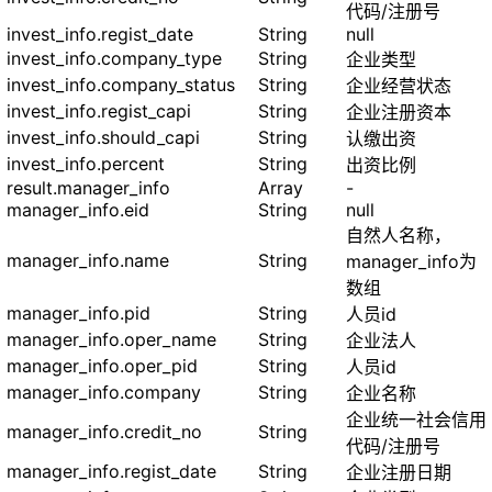
代码/注册号
invest_info.regist_date
String
null
invest_info.company_type
String
企业类型
invest_info.company_status
String
企业经营状态
invest_info.regist_capi
String
企业注册资本
invest_info.should_capi
String
认缴出资
invest_info.percent
String
出资比例
result.manager_info
Array
-
manager_info.eid
String
null
自然人名称，
manager_info.name
String
manager_info为
数组
manager_info.pid
String
人员id
manager_info.oper_name
String
企业法人
manager_info.oper_pid
String
人员id
manager_info.company
String
企业名称
企业统一社会信用
manager_info.credit_no
String
代码/注册号
manager_info.regist_date
String
企业注册日期