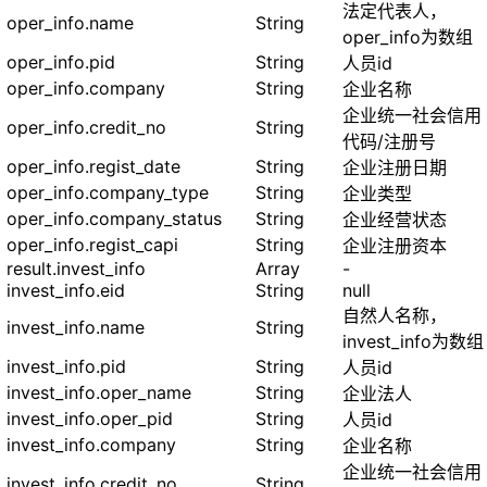
法定代表人，
oper_info.name
String
oper_info为数组
oper_info.pid
String
人员id
oper_info.company
String
企业名称
企业统一社会信用
oper_info.credit_no
String
代码/注册号
oper_info.regist_date
String
企业注册日期
oper_info.company_type
String
企业类型
oper_info.company_status
String
企业经营状态
oper_info.regist_capi
String
企业注册资本
result.invest_info
Array
-
invest_info.eid
String
null
自然人名称，
invest_info.name
String
invest_info为数组
invest_info.pid
String
人员id
invest_info.oper_name
String
企业法人
invest_info.oper_pid
String
人员id
invest_info.company
String
企业名称
企业统一社会信用
invest_info.credit_no
String