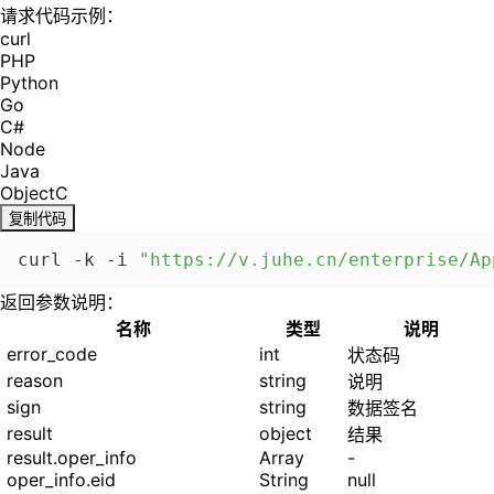
请求代码示例：
curl
PHP
Python
Go
C#
Node
Java
ObjectC
复制代码
curl -k -i 
"https://v.juhe.cn/enterprise/Ap
返回参数说明：
名称
类型
说明
error_code
int
状态码
reason
string
说明
sign
string
数据签名
result
object
结果
result.oper_info
Array
-
oper_info.eid
String
null