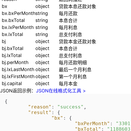
bx
object
贷款本息还款对象
bx.bxPerMonth
string
每月还款
bx.bxTotal
string
本息合计
bx.lxPerMonth
string
每月利息
bx.lxTotal
string
总支付利息
bj
object
贷款本金还款对象
bj.bxTotal
object
本息合计
bj.lxTotal
object
总支付利息
bj.perMonth
object
每月还款明细
bj.lxLastMonth
object
最后一个月利息
bj.lxFirstMonth
object
第一个月利息
bj.capital
object
每月本金
JSON返回示例：
JSON在线格式化工具 >
{
"reason"
:
"success"
,
"result"
:
{
"bx"
:
{
"bxPerMonth"
:
"3301
"bxTotal"
:
"1188603