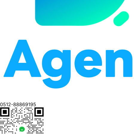
0512-88869195