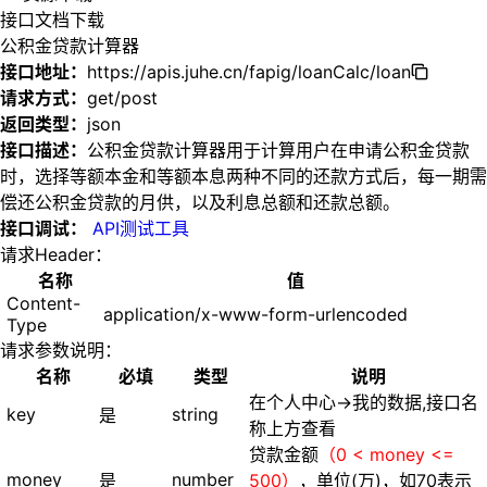
接口文档下载
公积金贷款计算器
接口地址：
https://apis.juhe.cn/fapig/loanCalc/loan
请求方式：
get/post
返回类型：
json
接口描述：
公积金贷款计算器用于计算用户在申请公积金贷款
时，选择等额本金和等额本息两种不同的还款方式后，每一期需
偿还公积金贷款的月供，以及利息总额和还款总额。
接口调试：
API测试工具
请求Header：
名称
值
Content-
application/x-www-form-urlencoded
Type
请求参数说明：
名称
必填
类型
说明
在个人中心->我的数据,接口名
key
string
是
称上方查看
贷款金额
（0 < money <=
money
number
是
500）
，单位(万)，如70表示