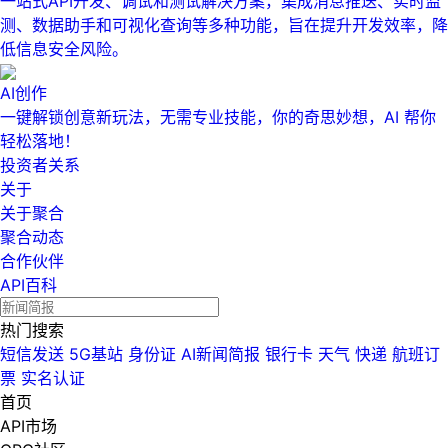
一站式API开发、调试和测试解决方案，集成消息推送、实时监
测、数据助手和可视化查询等多种功能，旨在提升开发效率，降
低信息安全风险。
AI创作
一键解锁创意新玩法，无需专业技能，你的奇思妙想，AI 帮你
轻松落地！
投资者关系
关于
关于聚合
聚合动态
合作伙伴
API百科
热门搜索
短信发送
5G基站
身份证
AI新闻简报
银行卡
天气
快递
航班订
票
实名认证
首页
API市场