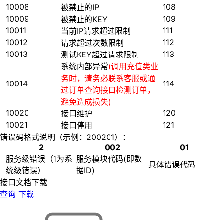
10008
108
被禁止的IP
10009
109
被禁止的KEY
10011
111
当前IP请求超过限制
10012
112
请求超过次数限制
10013
113
测试KEY超过请求限制
系统内部异常
(调用充值类业
务时，请务必联系客服或通
10014
114
过订单查询接口检测订单，
避免造成损失)
10020
120
接口维护
10021
121
接口停用
错误码格式说明（示例：200201）：
2
002
01
服务级错误（1为系
服务模块代码(即数
具体错误代码
统级错误）
据ID)
接口文档下载
查询
下载