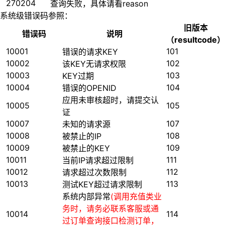
270204
查询失败，具体请看reason
系统级错误码参照：
旧版本
错误码
说明
（resultcode）
10001
101
错误的请求KEY
10002
102
该KEY无请求权限
10003
103
KEY过期
10004
104
错误的OPENID
应用未审核超时，请提交认
10005
105
证
10007
107
未知的请求源
10008
108
被禁止的IP
10009
109
被禁止的KEY
10011
111
当前IP请求超过限制
10012
112
请求超过次数限制
10013
113
测试KEY超过请求限制
系统内部异常
(调用充值类业
务时，请务必联系客服或通
10014
114
过订单查询接口检测订单，