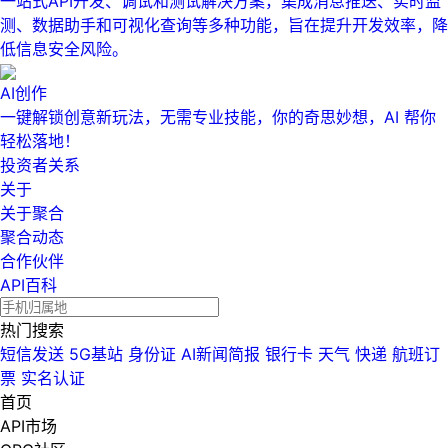
一站式API开发、调试和测试解决方案，集成消息推送、实时监
测、数据助手和可视化查询等多种功能，旨在提升开发效率，降
低信息安全风险。
AI创作
一键解锁创意新玩法，无需专业技能，你的奇思妙想，AI 帮你
轻松落地！
投资者关系
关于
关于聚合
聚合动态
合作伙伴
API百科
热门搜索
短信发送
5G基站
身份证
AI新闻简报
银行卡
天气
快递
航班订
票
实名认证
首页
API市场