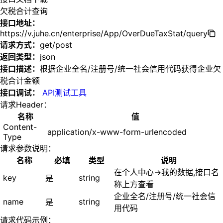
欠税合计查询
接口地址：
https://v.juhe.cn/enterprise/App/OverDueTaxStat/query
请求方式：
get/post
返回类型：
json
接口描述：
根据企业全名/注册号/统一社会信用代码获得企业欠
税合计金额
接口调试：
API测试工具
请求Header：
名称
值
Content-
application/x-www-form-urlencoded
Type
请求参数说明：
名称
必填
类型
说明
在个人中心->我的数据,接口名
key
string
是
称上方查看
企业全名/注册号/统一社会信
name
string
是
用代码
请求代码示例：