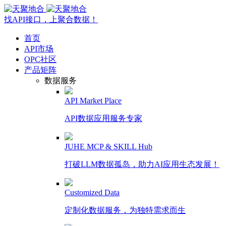
找API接口，上聚合数据！
首页
API市场
OPC社区
产品矩阵
数据服务
API Market Place
API数据应用服务专家
JUHE MCP & SKILL Hub
打破LLM数据孤岛，助力AI应用生态发展！
Customized Data
定制化数据服务，为独特需求而生