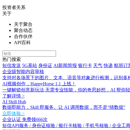
投资者关系
关于
关于聚合
聚合动态
合作伙伴
API百科
热门搜索
短信发送
5G基站
身份证
AI新闻简报
银行卡
天气
快递
航班订
企业级智能内容审核
支持对各场景下的图片、文本、语音等对象进行检测，识别多
AI视频创作，HappyHorse 1.1 上线！
一键解锁创意新玩法,无需专业技能，你的奇思妙想，AI 帮你
了解详情 >
AI Skill Hub
数据即能力，Skill 即服务。让 AI 调用数据，而不是“猜数据”
立即体验 >
企业认证 免费领666次
短信API服务 / 身份证核验 / 银行卡核验 / 手机号核验 / 企业工