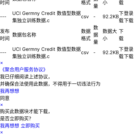
时间
格式
小
载
量
UCI Germny Credit 数值型数据
下
登录
---
csv
-
92.2KB
集独立训练数据.c
载
下载
数
发布
数据
数据大
下
数据包名称
据
时间
格式
小
载
量
UCI Germny Credit 数值型数据
下
登录
---
csv
-
92.2KB
集独立训练数据.c
载
下载
×
《聚合用户服务协议》
我已仔细阅读上述协议，
并确保合法使用此数据，不得用于一切违法行为
我再想想
同意
×
购买此数据块才能下载，
是否立即购买？
我再想想
立即购买
×