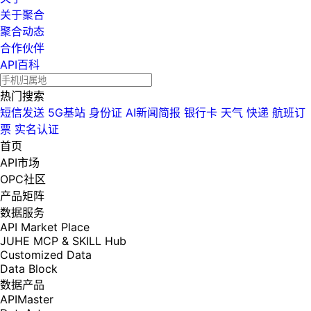
关于聚合
聚合动态
合作伙伴
API百科
热门搜索
短信发送
5G基站
身份证
AI新闻简报
银行卡
天气
快递
航班订
票
实名认证
首页
API市场
OPC社区
产品矩阵
数据服务
API Market Place
JUHE MCP & SKILL Hub
Customized Data
Data Block
数据产品
APIMaster