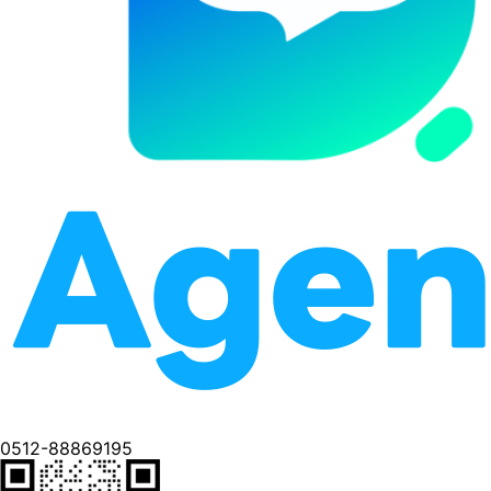
0512-88869195