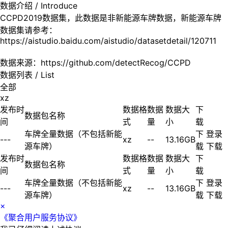
数据介绍
/ Introduce
CCPD2019数据集，此数据是非新能源车牌数据，新能源车牌
数据集请参考：
https://aistudio.baidu.com/aistudio/datasetdetail/120711
数据来源：https://github.com/detectRecog/CCPD
数据列表
/ List
全部
xz
发布时
数据格
数据
数据大
下
数据包名称
间
式
量
小
载
车牌全量数据（不包括新能
下
登录
---
xz
--
13.16GB
源车牌）
载
下载
发布时
数据格
数据
数据大
下
数据包名称
间
式
量
小
载
车牌全量数据（不包括新能
下
登录
---
xz
--
13.16GB
源车牌）
载
下载
×
《聚合用户服务协议》