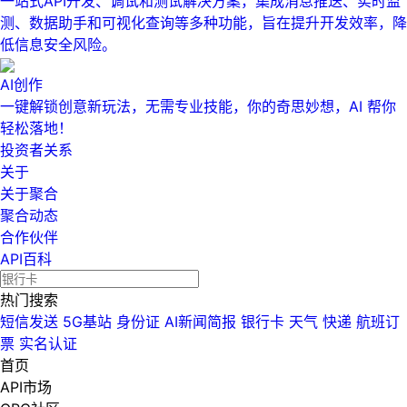
一站式API开发、调试和测试解决方案，集成消息推送、实时监
测、数据助手和可视化查询等多种功能，旨在提升开发效率，降
低信息安全风险。
AI创作
一键解锁创意新玩法，无需专业技能，你的奇思妙想，AI 帮你
轻松落地！
投资者关系
关于
关于聚合
聚合动态
合作伙伴
API百科
热门搜索
短信发送
5G基站
身份证
AI新闻简报
银行卡
天气
快递
航班订
票
实名认证
首页
API市场