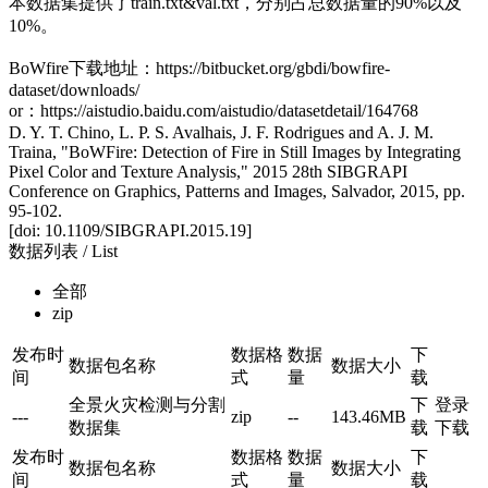
本数据集提供了train.txt&val.txt，分别占总数据量的90%以及
10%。
BoWfire下载地址：https://bitbucket.org/gbdi/bowfire-
dataset/downloads/
or：https://aistudio.baidu.com/aistudio/datasetdetail/164768
D. Y. T. Chino, L. P. S. Avalhais, J. F. Rodrigues and A. J. M.
Traina, "BoWFire: Detection of Fire in Still Images by Integrating
Pixel Color and Texture Analysis," 2015 28th SIBGRAPI
Conference on Graphics, Patterns and Images, Salvador, 2015, pp.
95-102.
[doi: 10.1109/SIBGRAPI.2015.19]
数据列表
/ List
全部
zip
发布时
数据格
数据
下
数据包名称
数据大小
间
式
量
载
全景火灾检测与分割
下
登录
---
zip
--
143.46MB
数据集
载
下载
发布时
数据格
数据
下
数据包名称
数据大小
间
式
量
载