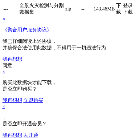
全景火灾检测与分割
下
登录
---
zip
--
143.46MB
数据集
载
下载
×
《聚合用户服务协议》
我已仔细阅读上述协议，
并确保合法使用此数据，不得用于一切违法行为
我再想想
同意
×
购买此数据块才能下载，
是否立即购买？
我再想想
立即购买
×
，
是否立即开通会员？
我再想想
去开通