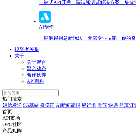
一站式API开发、调试和测试解决方案，集
AI创作
一键解锁创意新玩法，无需专业技能，你的奇思
投资者关系
关于
关于聚合
聚合动态
合作伙伴
API百科
热门搜索
短信发送
5G基站
身份证
AI新闻简报
银行卡
天气
快递
航班订
首页
API市场
OPC社区
产品矩阵