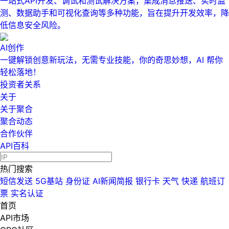
一站式API开发、调试和测试解决方案，集成消息推送、实时监
测、数据助手和可视化查询等多种功能，旨在提升开发效率，降
低信息安全风险。
AI创作
一键解锁创意新玩法，无需专业技能，你的奇思妙想，AI 帮你
轻松落地！
投资者关系
关于
关于聚合
聚合动态
合作伙伴
API百科
热门搜索
短信发送
5G基站
身份证
AI新闻简报
银行卡
天气
快递
航班订
票
实名认证
首页
API市场