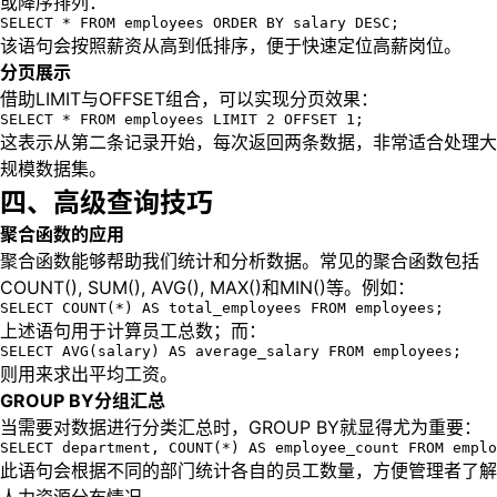
或降序排列：
SELECT * FROM employees ORDER BY salary DESC;
该语句会按照薪资从高到低排序，便于快速定位高薪岗位。
分页展示
借助LIMIT与OFFSET组合，可以实现分页效果：
SELECT * FROM employees LIMIT 2 OFFSET 1;
这表示从第二条记录开始，每次返回两条数据，非常适合处理大
规模数据集。
四、高级查询技巧
聚合函数的应用
聚合函数能够帮助我们统计和分析数据。常见的聚合函数包括
COUNT(), SUM(), AVG(), MAX()和MIN()等。例如：
SELECT COUNT(*) AS total_employees FROM employees;
上述语句用于计算员工总数；而：
SELECT AVG(salary) AS average_salary FROM employees;
则用来求出平均工资。
GROUP BY分组汇总
当需要对数据进行分类汇总时，GROUP BY就显得尤为重要：
SELECT department, COUNT(*) AS employee_count FROM emplo
此语句会根据不同的部门统计各自的员工数量，方便管理者了解