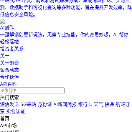
一站式API开发、调试和测试解决方案，集成消息推送、实时监
测、数据助手和可视化查询等多种功能，旨在提升开发效率，降
低信息安全风险。
AI创作
一键解锁创意新玩法，无需专业技能，你的奇思妙想，AI 帮你
轻松落地！
投资者关系
关于
关于聚合
聚合动态
合作伙伴
API百科
热门搜索
短信发送
5G基站
身份证
AI新闻简报
银行卡
天气
快递
航班订
票
实名认证
首页
API市场