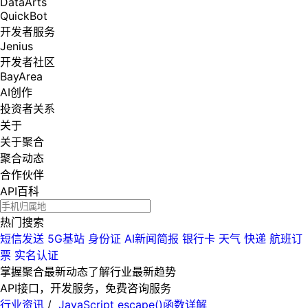
DataArts
QuickBot
开发者服务
Jenius
开发者社区
BayArea
AI创作
投资者关系
关于
关于聚合
聚合动态
合作伙伴
API百科
热门搜索
短信发送
5G基站
身份证
AI新闻简报
银行卡
天气
快递
航班订
票
实名认证
掌握聚合最新动态
了解行业最新趋势
API接口，开发服务，免费咨询服务
行业资讯
/
JavaScript escape()函数详解