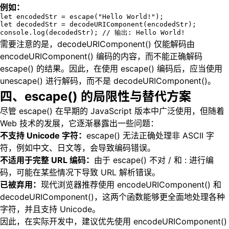
例如：
let encodedStr = escape("Hello World!");

let decodedStr = decodeURIComponent(encodedStr);

console.log(decodedStr); // 输出: Hello World!
需要注意的是，decodeURIComponent() 仅能解码由
encodeURIComponent() 编码的内容，而不能正确解码
escape() 的结果。因此，在使用 escape() 编码后，应当使用
unescape() 进行解码，而不是 decodeURIComponent()。
四、escape() 的局限性与替代方案
尽管 escape() 在早期的 JavaScript 版本中广泛使用，但随着
Web 技术的发展，它逐渐暴露出一些问题：
不支持 Unicode 字符：
escape() 无法正确处理非 ASCII 字
符，例如中文、日文等，会导致编码错误。
不适用于完整 URL 编码：
由于 escape() 不对 / 和 : 进行编
码，可能在某些情况下导致 URL 解析错误。
已被弃用：
现代浏览器推荐使用 encodeURIComponent() 和
decodeURIComponent()，这两个函数能够更全面地处理各种
字符，并且支持 Unicode。
因此，在实际开发中，建议优先使用 encodeURIComponent()