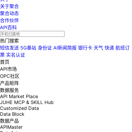
关于聚合
聚合动态
合作伙伴
API百科
热门搜索
短信发送
5G基站
身份证
AI新闻简报
银行卡
天气
快递
航班订
票
实名认证
首页
API市场
OPC社区
产品矩阵
数据服务
API Market Place
JUHE MCP & SKILL Hub
Customized Data
Data Block
数据产品
APIMaster