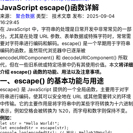
JavaScript escape()函数详解
来源：
聚合数据
类型：
技术文章
发布：
2025-09-04
16:29:45
在 JavaScript 中，字符串的处理是日常开发中非常常见的一部
分。尤其是在处理 URL 参数、表单数据或特殊字符时，常常需
要对字符串进行编码和解码。escape() 是一个早期用于字符串
编码的函数，虽然现代浏览器中已逐渐被
encodeURIComponent() 和 decodeURIComponent() 所取
代，但在一些旧系统或特定场景中仍有其使用价值。本文
将详细
介绍 escape() 函数的功能、用法以及注意事项。
一、escape() 的基本功能与用途
escape() 是 JavaScript 提供的一个全局函数，主要用于对字
符串进行编码，使其可以安全地在 URL 或其他需要转义的环境
中传输。它的主要作用是将字符串中的某些字符转换为十六进制
表示，例如空格会被转换为 %20，而字母和数字则保持不变。
例如：
let str = "Hello World!";

let encodedStr = escape(str);

console.log(encodedStr); // 输出: Hello%20World!