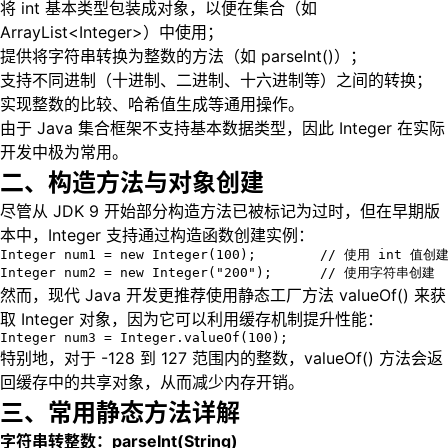
将 int 基本类型包装成对象，以便在集合（如
ArrayList<Integer>）中使用；
提供将字符串转换为整数的方法（如 parseInt()）；
支持不同进制（十进制、二进制、十六进制等）之间的转换；
实现整数的比较、哈希值生成等通用操作。
由于 Java 集合框架不支持基本数据类型，因此 Integer 在实际
开发中极为常用。
二、构造方法与对象创建
尽管从 JDK 9 开始部分构造方法已被标记为过时，但在早期版
本中，Integer 支持通过构造函数创建实例：
Integer num1 = new Integer(100);        // 使用 int 值创建
Integer num2 = new Integer("200");      // 使用字符串创建
然而，现代 Java 开发更推荐使用静态工厂方法 valueOf() 来获
取 Integer 对象，因为它可以利用缓存机制提升性能：
Integer num3 = Integer.valueOf(100);
特别地，对于 -128 到 127 范围内的整数，valueOf() 方法会返
回缓存中的共享对象，从而减少内存开销。
三、常用静态方法详解
字符串转整数：parseInt(String)