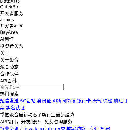
DataArts
QuickBot
开发者服务
Jenius
开发者社区
BayArea
AI创作
投资者关系
关于
关于聚合
聚合动态
合作伙伴
API百科
热门搜索
短信发送
5G基站
身份证
AI新闻简报
银行卡
天气
快递
航班订
票
实名认证
掌握聚合最新动态
了解行业最新趋势
API接口，开发服务，免费咨询服务
行业资讯
/
java.lang.integer类详解(功能、使用方法)