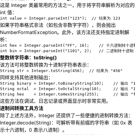
这是 Integer 类最常用的方法之一，用于将字符串解析为对应的
int 值：
int value = Integer.parseInt("123");  // 结果为 123
如果字符串格式非法（如包含非数字字符），则会抛出
NumberFormatException。此外，该方法还支持指定进制解
析：
int hex = Integer.parseInt("FF", 16);    // 十六进制转十
int bin = Integer.parseInt("1101", 2);   // 二进制转十进
整数转字符串：toString()
该方法可将整数转换为十进制字符串表示：
String str = Integer.toString(456);  // 结果为 "456"
同样支持其他进制输出：
String binary = Integer.toBinaryString(10);    // 输出 "1
String octal  = Integer.toOctalString(10);     // 输出 "1
String hex    = Integer.toHexString(255);      // 输出 "
这些方法在调试、日志记录或界面显示时非常实用。
进制间转换工具方法
除了上述方法外，Integer 还提供了一些便捷的进制转换方法：
Integer.decode(String)：可解析带有前缀的字符串（如 0x 表
示十六进制，0 表示八进制）。