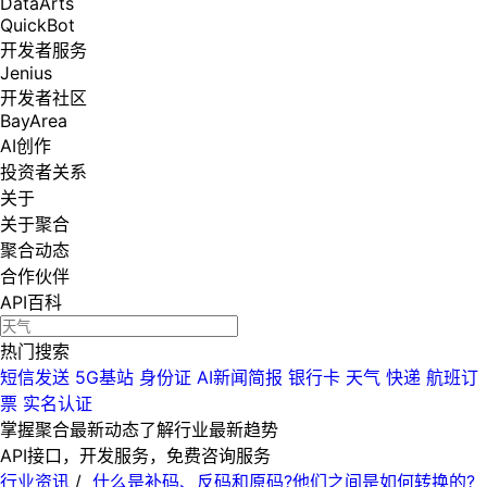
DataArts
QuickBot
开发者服务
Jenius
开发者社区
BayArea
AI创作
投资者关系
关于
关于聚合
聚合动态
合作伙伴
API百科
热门搜索
短信发送
5G基站
身份证
AI新闻简报
银行卡
天气
快递
航班订
票
实名认证
掌握聚合最新动态
了解行业最新趋势
API接口，开发服务，免费咨询服务
行业资讯
/
什么是补码、反码和原码?他们之间是如何转换的?