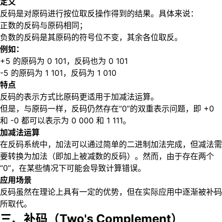
定义
反码是对原码进行按位取反操作得到的结果。具体来说：
正数的反码与原码相同；
负数的反码是其原码的符号位不变，其余各位取反。
例如：
+5 的原码为 0 101，反码也为 0 101
-5 的原码为 1 101，反码为 1 010
特点
反码的表示方式比原码更适用于加减法运算。
但是，与原码一样，反码仍然存在“0”的双重表示问题，即 +0
和 -0 都可以表示为 0 000 和 1 111。
加减法运算
在反码系统中，加法可以通过简单的二进制加法完成，但减法需
要转换为加法（即加上被减数的反码）。然而，由于存在两个
“0”，在某些情况下可能会导致计算错误。
应用场景
反码虽然在理论上具有一定的优势，但在实际应用中逐渐被补码
所取代。
三、补码（Two's Complement）