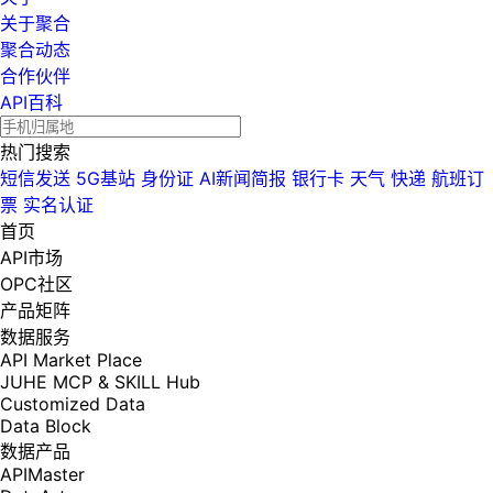
关于聚合
聚合动态
合作伙伴
API百科
热门搜索
短信发送
5G基站
身份证
AI新闻简报
银行卡
天气
快递
航班订
票
实名认证
首页
API市场
OPC社区
产品矩阵
数据服务
API Market Place
JUHE MCP & SKILL Hub
Customized Data
Data Block
数据产品
APIMaster