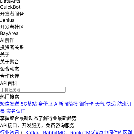
DataArts
QuickBot
开发者服务
Jenius
开发者社区
BayArea
AI创作
投资者关系
关于
关于聚合
聚合动态
合作伙伴
API百科
热门搜索
短信发送
5G基站
身份证
AI新闻简报
银行卡
天气
快递
航班订
票
实名认证
掌握聚合最新动态
了解行业最新趋势
API接口，开发服务，免费咨询服务
行业资讯
/
Kafka、RabbitMQ、RocketMQ消息中间件的区别