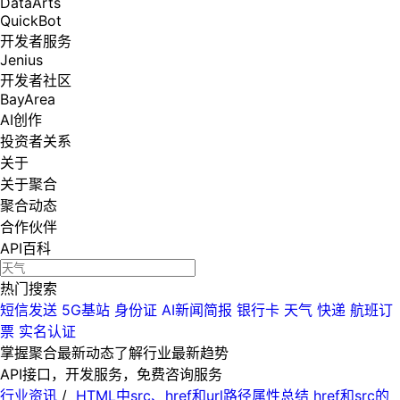
DataArts
QuickBot
开发者服务
Jenius
开发者社区
BayArea
AI创作
投资者关系
关于
关于聚合
聚合动态
合作伙伴
API百科
热门搜索
短信发送
5G基站
身份证
AI新闻简报
银行卡
天气
快递
航班订
票
实名认证
掌握聚合最新动态
了解行业最新趋势
API接口，开发服务，免费咨询服务
行业资讯
/
HTML中src、href和url路径属性总结 href和src的