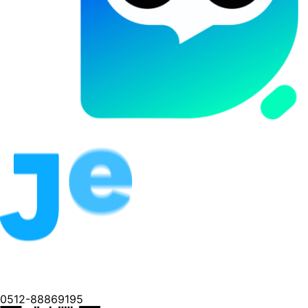
0512-88869195