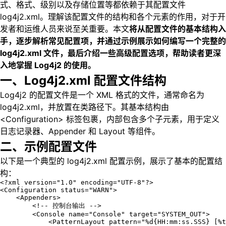
式、格式、级别以及存储位置等都依赖于其配置文件
log4j2.xml。理解该配置文件的结构和各个元素的作用，对于开
发者和运维人员来说至关重要。本文
将从配置文件的基本结构入
手，逐步解析常见配置项，并通过示例展示如何编写一个完整的
log4j2.xml 文件，最后介绍一些高级配置选项，帮助读者更深
入地掌握 Log4j2 的使用。
一、Log4j2.xml 配置文件结构
Log4j2 的配置文件是一个 XML 格式的文件，通常命名为
log4j2.xml，并放置在类路径下。其基本结构由
<Configuration> 标签包裹，内部包含多个子元素，用于定义
日志记录器、Appender 和 Layout 等组件。
二、示例配置文件
以下是一个典型的 log4j2.xml 配置示例，展示了基本的配置结
构：
<?xml version="1.0" encoding="UTF-8"?>

<Configuration status="WARN">

    <Appenders>

        <!-- 控制台输出 -->

        <Console name="Console" target="SYSTEM_OUT">

            <PatternLayout pattern="%d{HH:mm:ss.SSS} [%t