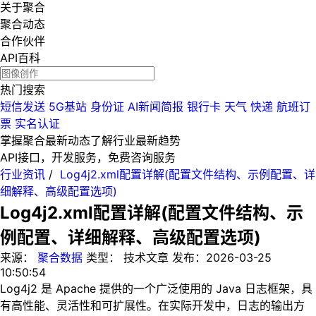
关于聚合
聚合动态
合作伙伴
API百科
热门搜索
短信发送
5G基站
身份证
AI新闻简报
银行卡
天气
快递
航班订
票
实名认证
掌握聚合最新动态
了解行业最新趋势
API接口，开发服务，免费咨询服务
行业资讯
/
Log4j2.xml配置详解(配置文件结构、示例配置、详
细解释、高级配置选项)
Log4j2.xml配置详解(配置文件结构、示
例配置、详细解释、高级配置选项)
来源：
聚合数据
类型：
技术文章
发布：
2026-03-25
10:50:54
Log4j2 是 Apache 提供的一个广泛使用的 Java 日志框架，具
有高性能、灵活性和可扩展性。在实际开发中，日志的输出方