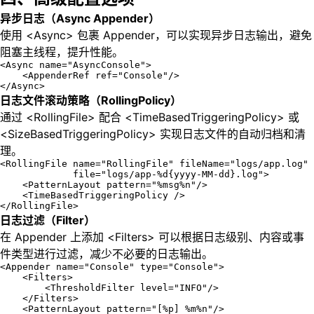
异步日志（Async Appender）
使用 <Async> 包裹 Appender，可以实现异步日志输出，避免
阻塞主线程，提升性能。
<Async name="AsyncConsole">

    <AppenderRef ref="Console"/>

</Async>
日志文件滚动策略（RollingPolicy）
通过 <RollingFile> 配合 <TimeBasedTriggeringPolicy> 或
<SizeBasedTriggeringPolicy> 实现日志文件的自动归档和清
理。
<RollingFile name="RollingFile" fileName="logs/app.log"

             file="logs/app-%d{yyyy-MM-dd}.log">

    <PatternLayout pattern="%msg%n"/>

    <TimeBasedTriggeringPolicy />

</RollingFile>
日志过滤（Filter）
在 Appender 上添加 <Filters> 可以根据日志级别、内容或事
件类型进行过滤，减少不必要的日志输出。
<Appender name="Console" type="Console">

    <Filters>

        <ThresholdFilter level="INFO"/>

    </Filters>

    <PatternLayout pattern="[%p] %m%n"/>
