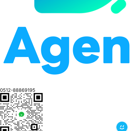
0512-88869195