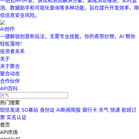
一站式API开发、调试和测试解决方案，集成消息推送、实时监
测、数据助手和可视化查询等多种功能，旨在提升开发效率，降
低信息安全风险。
AI创作
一键解锁创意新玩法，无需专业技能，你的奇思妙想，AI 帮你
轻松落地！
投资者关系
关于
关于聚合
聚合动态
合作伙伴
API百科
热门搜索
短信发送
5G基站
身份证
AI新闻简报
银行卡
天气
快递
航班订
票
实名认证
首页
API市场