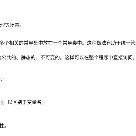
理等场景。
将多个相关的常量集中放在一个常量类中。这种做法有助于统一管理
修饰，表示该常量为公共的、静态的、不可变的。这样可以在整个程序中直接
t";

单词，以区别于变量名。
读性。