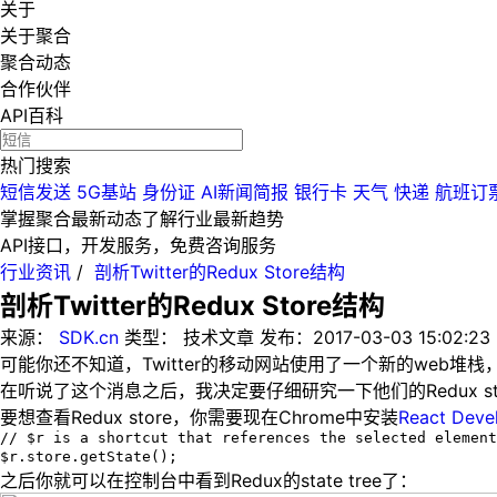
关于
关于聚合
聚合动态
合作伙伴
API百科
热门搜索
短信发送
5G基站
身份证
AI新闻简报
银行卡
天气
快递
航班订
掌握聚合最新动态
了解行业最新趋势
API接口，开发服务，免费咨询服务
行业资讯
/
剖析Twitter的Redux Store结构
剖析Twitter的Redux Store结构
来源：
SDK.cn
类型：
技术文章
发布：
2017-03-03 15:02:23
可能你还不知道，
Twitter
的移动网站使用了一个新的
web
堆栈
在听说了这个消息之后，我决定要仔细研究一下他们的
Redux s
要想查看
Redux store
，你需要现在
Chrome
中安装
React Deve
// $r is a shortcut that references the selected element
$r.store.getState();
之后你就可以在控制台中看到
Redux
的
state tree
了：