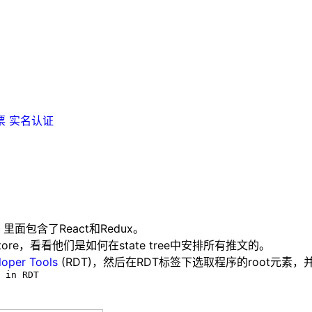
票
实名认证
，里面包含了
React
和
Redux
。
tore
，看看他们是如何在
state tree
中安排所有推文的。
loper Tools
(RDT)
，然后在
RDT
标签下选取程序的
root
元素，
 in RDT
