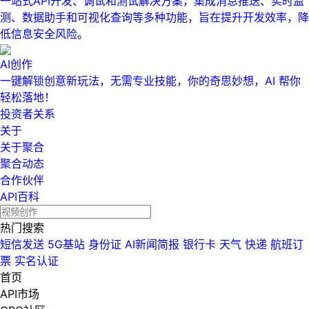
一站式API开发、调试和测试解决方案，集成消息推送、实时监
测、数据助手和可视化查询等多种功能，旨在提升开发效率，降
低信息安全风险。
AI创作
一键解锁创意新玩法，无需专业技能，你的奇思妙想，AI 帮你
轻松落地！
投资者关系
关于
关于聚合
聚合动态
合作伙伴
API百科
热门搜索
短信发送
5G基站
身份证
AI新闻简报
银行卡
天气
快递
航班订
票
实名认证
首页
API市场