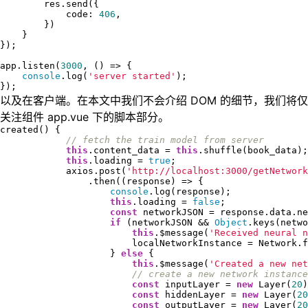
        res.send({

            code: 
406
,

        })

    }

});

app.listen(
3000
, () => {

console
.log(
'server started'
);

});
以及在客户端。在本文中我们不会介绍 DOM 的细节，我们将仅
关注组件 app.vue 下的脚本部分。
created() {

// fetch the train model from server
this
.content_data = 
this
.shuffle(book_data);

this
.loading = 
true
;

            axios.post(
'http://localhost:3000/getNetwork
                .then((response) => {

console
.log(response);

this
.loading = 
false
;

const
 networkJSON = response.data.ne
if
 (networkJSON && 
Object
.keys(netwo
this
.$message(
'Received neural n
                        localNetworkInstance = Network.f
                    } 
else
 {

this
.$message(
'Created a new net
// create a new network instance
const
 inputLayer = 
new
 Layer(
20
)
const
 hiddenLayer = 
new
 Layer(
20
const
 outputLayer = 
new
 Layer(
20