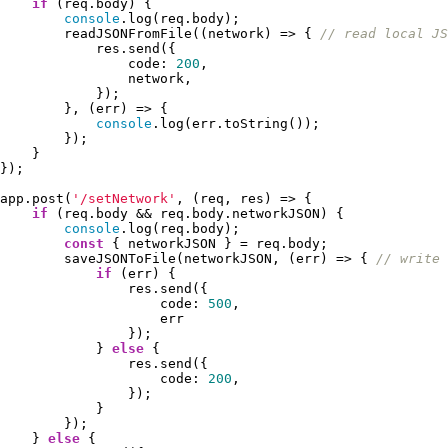
if
 (req.body) {

console
.log(req.body);

        readJSONFromFile((network) => { 
// read local JS
            res.send({

                code: 
200
,

                network,

            });

        }, (err) => {

console
.log(err.toString());

        });

    }

});

app.post(
'/setNetwork'
, (req, res) => {

if
 (req.body && req.body.networkJSON) {

console
.log(req.body);

const
 { networkJSON } = req.body;

        saveJSONToFile(networkJSON, (err) => { 
// write 
if
 (err) {

                res.send({

                    code: 
500
,

                    err

                });

            } 
else
 {

                res.send({

                    code: 
200
,

                });

            }

        });

    } 
else
 {
