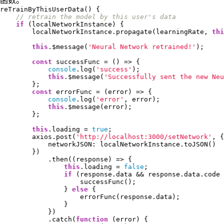
函数。
reTrainByThisUserData() {

// retrain the model by this user's data
if
 (localNetworkInstance) {

        localNetworkInstance.propagate(learningRate, 
thi
this
.$message(
'Neural Network retrained!'
);

const
 successFunc = () => {

console
.log(
'success'
);

this
.$message(
'Successfully sent the new Neu
        };

const
 errorFunc = (error) => {

console
.log(
'error'
, error);

this
.$message(error);

        };

this
.loading = 
true
;

        axios.post(
'http://localhost:3000/setNetwork'
, {

            networkJSON: localNetworkInstance.toJSON()

        })

            .then((response) => {

this
.loading = 
false
;

if
 (response.data && response.data.code 
                    successFunc();

                } 
else
 {

                    errorFunc(response.data);

                }

            })

            .catch(
function
 (
error
) 
{
