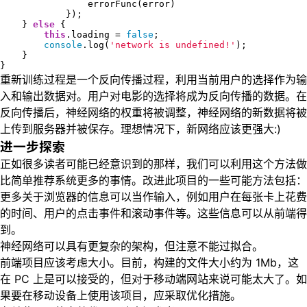
                errorFunc(error)

            });

    } 
else
 {

this
.loading = 
false
;

console
.log(
'network is undefined!'
);

    }

}
重新训练过程是一个反向传播过程，利用当前用户的选择作为输
入和输出数据对。用户对电影的选择将成为反向传播的数据。在
反向传播后，神经网络的权重将被调整，神经网络的新数据将被
上传到服务器并被保存。理想情况下，新网络应该更强大:)
进一步探索
正如很多读者可能已经意识到的那样，我们可以利用这个方法做
比简单推荐系统更多的事情。改进此项目的一些可能方法包括：
更多关于浏览器的信息可以当作输入，例如用户在每张卡上花费
的时间、用户的点击事件和滚动事件等。这些信息可以从前端得
到。
神经网络可以具有更复杂的架构，但注意不能过拟合。
前端项目应该考虑大小。目前，构建的文件大小约为 1Mb，这
在 PC 上是可以接受的，但对于移动端网站来说可能太大了。如
果要在移动设备上使用该项目，应采取优化措施。