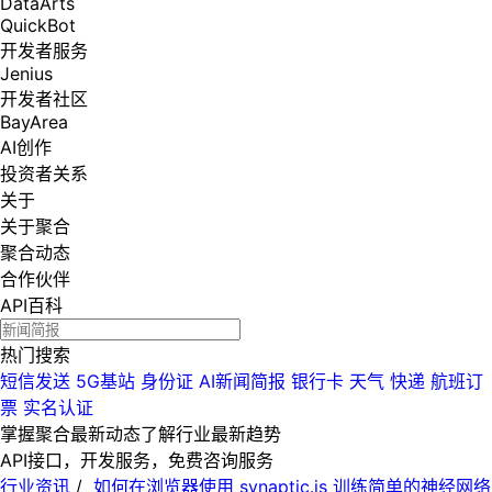
DataArts
QuickBot
开发者服务
Jenius
开发者社区
BayArea
AI创作
投资者关系
关于
关于聚合
聚合动态
合作伙伴
API百科
热门搜索
短信发送
5G基站
身份证
AI新闻简报
银行卡
天气
快递
航班订
票
实名认证
掌握聚合最新动态
了解行业最新趋势
API接口，开发服务，免费咨询服务
行业资讯
/
如何在浏览器使用 synaptic.js 训练简单的神经网络