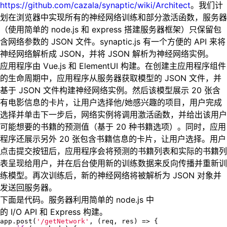
https://github.com/cazala/synaptic/wiki/Architect
。我们计
划在浏览器中实现所有的神经网络训练和部分激活函数，服务器
（使用简单的 node.js 和 express 搭建服务器框架）只保留包
含网络参数的 JSON 文件。synaptic.js 有一个方便的 API 来将
神经网络解析成 JSON，并将 JSON 解析为神经网络实例。
应用程序由 Vue.js 和 ElementUI 构建。在创建主应用程序组件
的生命周期中，应用程序从服务器获取模型的 JSON 文件，并
基于 JSON 文件构建神经网络实例。然后该模型展示 20 张含
有电影信息的卡片，让用户选择他/她感兴趣的项目，用户完成
选择并单击下一步后，网络实例将调用激活函数，并给出该用户
可能想要的书籍的预测值（基于 20 种书籍选项）。同时，应用
程序还展示另外 20 张包含书籍信息的卡片，让用户选择。用户
点击提交按钮后，应用程序会将预测的书籍列表和实际的书籍列
表呈现给用户，并在后台使用新的训练数据来反向传播并重新训
练模型。再次训练后，新的神经网络将被解析为 JSON 对象并
发送回服务器。
下面是代码。服务器利用简单的 node.js 中
的 I/O API 和 Express 构建。
app.post(
'/getNetwork'
, (req, res) => {
