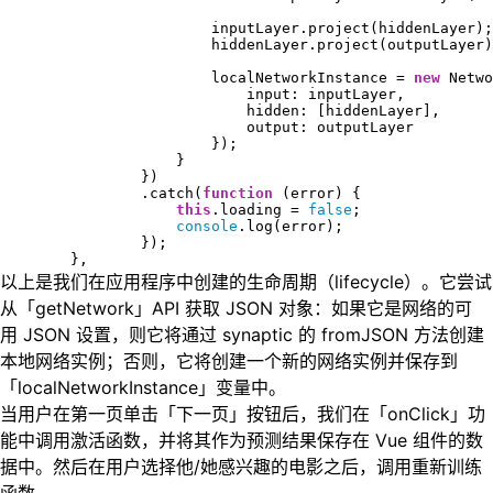
                        inputLayer.project(hiddenLayer);

                        hiddenLayer.project(outputLayer)
                        localNetworkInstance = 
new
 Netwo
                            input: inputLayer,

                            hidden: [hiddenLayer],

                            output: outputLayer

                        });

                    }

                })

                .catch(
function
 (
error
) 
{

this
.loading = 
false
;

console
.log(error);

                });

        },
以上是我们在应用程序中创建的生命周期（lifecycle）。它尝试
从「getNetwork」API 获取 JSON 对象：如果它是网络的可
用 JSON 设置，则它将通过 synaptic 的 fromJSON 方法创建
本地网络实例；否则，它将创建一个新的网络实例并保存到
「localNetworkInstance」变量中。
当用户在第一页单击「下一页」按钮后，我们在「onClick」功
能中调用激活函数，并将其作为预测结果保存在 Vue 组件的数
据中。然后在用户选择他/她感兴趣的电影之后，调用重新训练