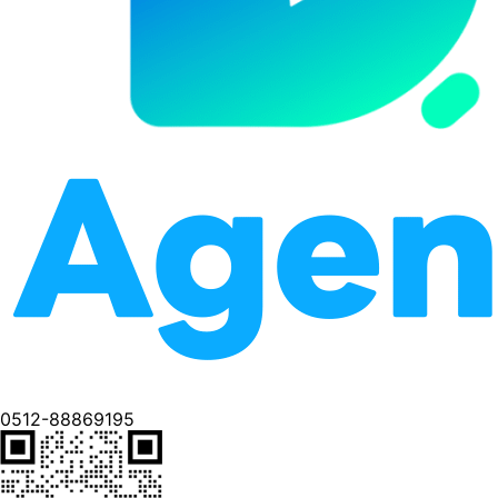
0512-88869195