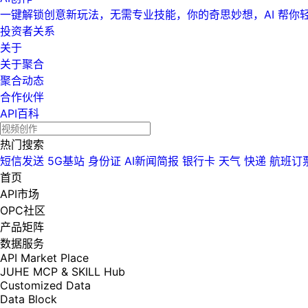
一键解锁创意新玩法，无需专业技能，你的奇思妙想，AI 帮你
投资者关系
关于
关于聚合
聚合动态
合作伙伴
API百科
热门搜索
短信发送
5G基站
身份证
AI新闻简报
银行卡
天气
快递
航班订
首页
API市场
OPC社区
产品矩阵
数据服务
API Market Place
JUHE MCP & SKILL Hub
Customized Data
Data Block