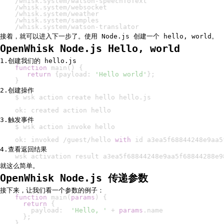
/
whisk
.
system
/
watson
-
speechToText                   
/
whisk
.
system
/
websocket                             
/
whisk
.
system
/
weather                               
/
whisk
.
system
/
samples                               
/
whisk
.
system
/
watson
-
translator                     
接着，就可以进入下一步了。使用 Node.js 创建一个 hello, world。
OpenWhisk Node.js Hello, world
1.创建我们的 hello.js
function
 main
()
{
return
{
payload
:
'Hello world'
};
}
2.创建操作
$ wsk action create hello hello
.
js
ok
:
 created action hello
3.触发事件
$ wsk action invoke hello
ok
:
 invoked 
/
guest
/
hello 
with
 id a3ea5f68844248e9aa5
4.查看返回结果
wsk activation result a3ea5f68844248e9aa5f68844288e9
就这么简单。
OpenWhisk Node.js 传递参数
接下来，让我们看一个参数的例子：
function
 main
(
params
)
{
return
{
    payload
:
'Hello, '
+
params
.
name
};
}