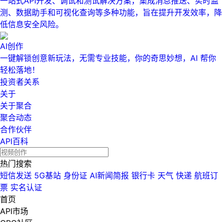
一站式API开发、调试和测试解决方案，集成消息推送、实时监
测、数据助手和可视化查询等多种功能，旨在提升开发效率，降
低信息安全风险。
AI创作
一键解锁创意新玩法，无需专业技能，你的奇思妙想，AI 帮你
轻松落地！
投资者关系
关于
关于聚合
聚合动态
合作伙伴
API百科
热门搜索
短信发送
5G基站
身份证
AI新闻简报
银行卡
天气
快递
航班订
票
实名认证
首页
API市场