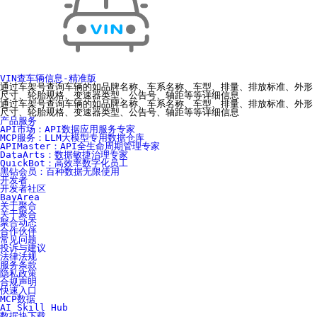
VIN查车辆信息-精准版
通过车架号查询车辆的如品牌名称、车系名称、车型、排量、排放标准、外形
尺寸、轮胎规格、变速器类型、公告号、轴距等等详细信息
通过车架号查询车辆的如品牌名称、车系名称、车型、排量、排放标准、外形
尺寸、轮胎规格、变速器类型、公告号、轴距等等详细信息
产品服务
API市场：API数据应用服务专家
MCP服务：LLM大模型专用数据仓库
APIMaster：API全生命周期管理专家
DataArts：数据敏捷治理专家
QuickBot：高效率数字化员工
黑钻会员：百种数据无限使用
开发者
开发者社区
BayArea
关于聚合
关于聚合
聚合动态
合作伙伴
常见问题
投诉与建议
法律法规
服务条款
隐私政策
合规声明
快速入口
MCP数据
AI Skill Hub
数据块下载