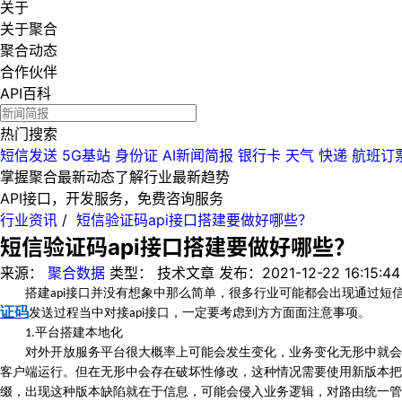
关于
关于聚合
聚合动态
合作伙伴
API百科
热门搜索
短信发送
5G基站
身份证
AI新闻简报
银行卡
天气
快递
航班订
掌握聚合最新动态
了解行业最新趋势
API接口，开发服务，免费咨询服务
行业资讯
/
短信验证码api接口搭建要做好哪些？
短信验证码api接口搭建要做好哪些？
来源：
聚合数据
类型：
技术文章
发布：
2021-12-22 16:15:44
搭建
接口并没有想象中那么简单，很多行业可能都会出现通过短
api
证码
发送过程当中对接
接口，一定要考虑到方方面面注意事项。
api
平台搭建本地化
1.
对外开放服务平台很大概率上可能会发生变化，业务变化无形中就会
客户端运行。但在无形中会存在破坏性修改，这种情况需要使用新版本把
缀，出现这种版本缺陷就在于信息，可能会侵入业务逻辑，对路由统一管