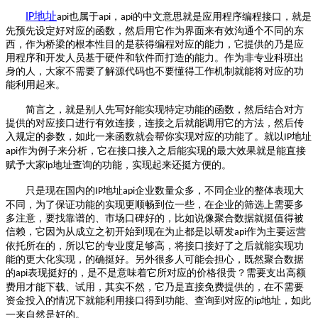
地址
IP
也属于
，
的中文意思就是应用程序编程接口，就是
api
api
api
先预先设定好对应的函数，然后用它作为界面来有效沟通个不同的东
西，作为桥梁的根本性目的是获得编程对应的能力，它提供的乃是应
用程序和开发人员基于硬件和软件而打造的能力。作为非专业科班出
身的人，大家不需要了解源代码也不要懂得工作机制就能将对应的功
能利用起来。
简言之，就是别人先写好能实现特定功能的函数，然后结合对方
提供的对应接口进行有效连接，连接之后就能调用它的方法，然后传
入规定的参数，如此一来函数就会帮你实现对应的功能了。就以
地址
IP
作为例子来分析，它在接口接入之后能实现的最大效果就是能直接
api
赋予大家
地址查询的功能，实现起来还挺方便的。
ip
只是现在国内的
地址
企业数量众多，不同企业的整体表现大
IP
api
不同，为了保证功能的实现更顺畅到位一些，在企业的筛选上需要多
多注意，要找靠谱的、市场口碑好的，比如说像聚合数据就挺值得被
信赖，它因为从成立之初开始到现在为止都是以研发
作为主要运营
api
依托所在的，所以它的专业度足够高，将接口接好了之后就能实现功
能的更大化实现，的确挺好。另外很多人可能会担心，既然聚合数据
的
表现挺好的，是不是意味着它所对应的价格很贵？需要支出高额
api
费用才能下载、试用，其实不然，它乃是直接免费提供的，在不需要
资金投入的情况下就能利用接口得到功能、查询到对应的
地址，如此
ip
一来自然是好的。