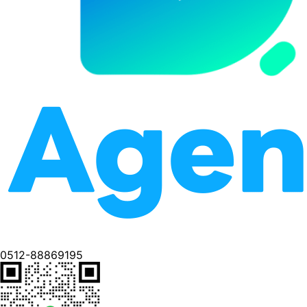
0512-88869195