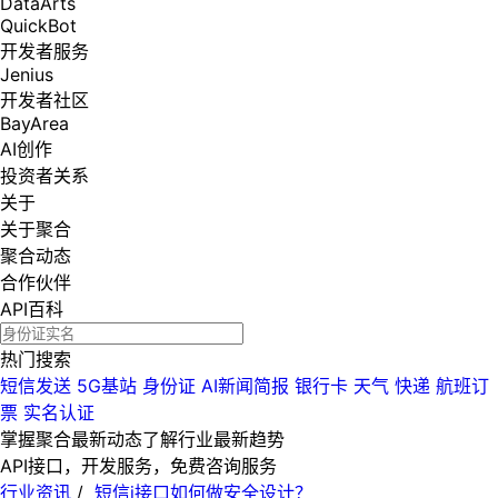
DataArts
QuickBot
开发者服务
Jenius
开发者社区
BayArea
AI创作
投资者关系
关于
关于聚合
聚合动态
合作伙伴
API百科
热门搜索
短信发送
5G基站
身份证
AI新闻简报
银行卡
天气
快递
航班订
票
实名认证
掌握聚合最新动态
了解行业最新趋势
API接口，开发服务，免费咨询服务
行业资讯
/
短信j接口如何做安全设计？