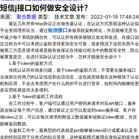
短信j接口如何做安全设计？
来源：
聚合数据
类型：
技术文章
发布：
2022-01-19 17:48:26
最近几年所有
协议正在做传递认证，在认证方式里面这种认证似
https
短信接口
乎会变得理所应当，通过
来做系统架构简化，并且能够无意当
中减少每个系统的耦合性，可以让所有模块做独立攻击和改进。在接口设
定过程当中可以考虑让鉴权变得更加安全可靠，很多情况下这些东西不会
被第三方恶意请求或者是能有效保证在传输过程当中的数据安全性，防止
被重复提交，在进行实际认证过程当中，怎样才能做安全设计？
基于
的鉴权方式
1.
token
传统认证存在很多问题，基于
的鉴权方式，不需要在服务端口
token
去保留任何用户的认证信息和会话信息，这也就意味着在这种模块下认证
机制应用，不会去考虑用户在什么样的平台进行登录，短时间内能够给更
多应用拓展提供太多便利。
基于
的鉴权工作流程
2.
Token
在工作过程中，客户端可以通过用户密码来请求对应
接口，服务
API
器会验证每个用户信息，通过验证之后可以发送到
服务端。客户存
token
储
之后，可以在每次请求时附送上数值服务端验证
数值，并且
token
token
能够返回数据。
在鉴权工作中，最典型的代表就是
能够被
设计成紧凑以及安
get
token
全的特别适用于分布式的站点登录，这种鉴权模式被用在身份证的提供者