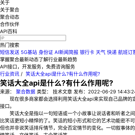
关于
关于聚合
聚合动态
合作伙伴
API百科
热门搜索
短信发送
5G基站
身份证
AI新闻简报
银行卡
天气
快递
航班订
掌握聚合最新动态
了解行业最新趋势
API接口，开发服务，免费咨询服务
行业资讯
/
笑话大全api是什么?有什么作用呢?
笑话大全api是什么?有什么作用呢?
来源：
聚合数据
类型：
技术文章
发布：
2022-06-29 14:43:2
现在很多商家都会选择利用笑话大全api来实现自己品牌的宣传
接口。
笑话大全是指以一句短语或一个小故事让说话者和听者之间觉
比笑话更短小精悍的了。笑话的短小形式和它的艺术功能密不可
但也并非说笑话排斥情节，完全否定情节的变化。一切叙事体的