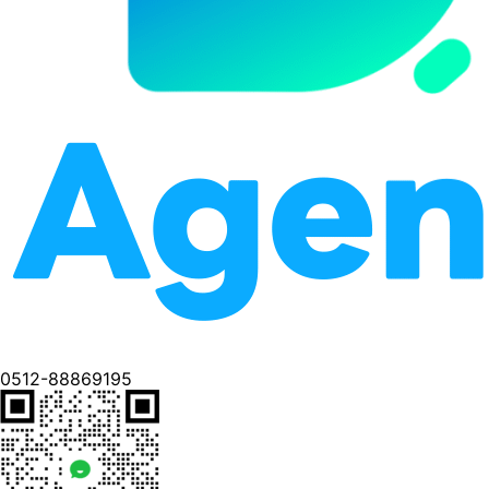
0512-88869195