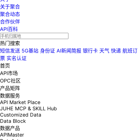
关于聚合
聚合动态
合作伙伴
API百科
热门搜索
短信发送
5G基站
身份证
AI新闻简报
银行卡
天气
快递
航班订
票
实名认证
首页
API市场
OPC社区
产品矩阵
数据服务
API Market Place
JUHE MCP & SKILL Hub
Customized Data
Data Block
数据产品
APIMaster