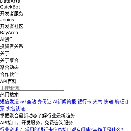
DataArts
QuickBot
开发者服务
Jenius
开发者社区
BayArea
AI创作
投资者关系
关于
关于聚合
聚合动态
合作伙伴
API百科
热门搜索
短信发送
5G基站
身份证
AI新闻简报
银行卡
天气
快递
航班订
票
实名认证
掌握聚合最新动态
了解行业最新趋势
API接口，开发服务，免费咨询服务
行业资讯
/
常用的银行卡信息接口都有哪些?其作用是什么?