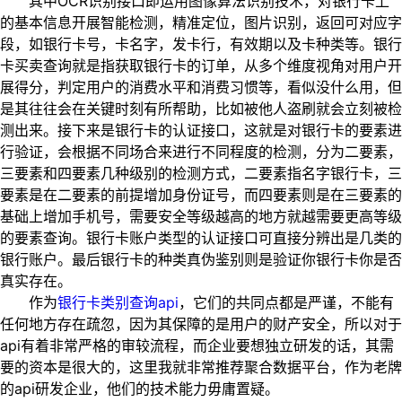
其中OCR识别接口即运用图像算法识别技术，对银行卡上
的基本信息开展智能检测，精准定位，图片识别，返回可对应字
段，如银行卡号，卡名字，发卡行，有效期以及卡种类等。银行
卡买卖查询就是指获取银行卡的订单，从多个维度视角对用户开
展得分，判定用户的消费水平和消费习惯等，看似没什么用，但
是其往往会在关键时刻有所帮助，比如被他人盗刷就会立刻被检
测出来。接下来是银行卡的认证接口，这就是对银行卡的要素进
行验证，会根据不同场合来进行不同程度的检测，分为二要素，
三要素和四要素几种级别的检测方式，二要素指名字银行卡，三
要素是在二要素的前提增加身份证号，而四要素则是在三要素的
基础上增加手机号，需要安全等级越高的地方就越需要更高等级
的要素查询。银行卡账户类型的认证接口可直接分辨出是几类的
银行账户。最后银行卡的种类真伪鉴别则是验证你银行卡你是否
真实存在。
作为
银行卡类别查询api
，它们的共同点都是严谨，不能有
任何地方存在疏忽，因为其保障的是用户的财产安全，所以对于
api有着非常严格的审较流程，而企业要想独立研发的话，其需
要的资本是很大的，这里我就非常推荐聚合数据平台，作为老牌
的api研发企业，他们的技术能力毋庸置疑。