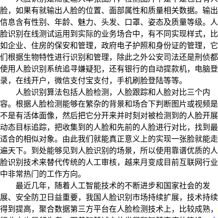
脸，如果有就输出人脸的位置、面部属性和质量相关数据。输出
信息含有性别、年龄、魅力、头发、口罩、姿态及质量等级。人
脸识别在线测试运用到实际的业务场合中，有不同实现样式，比
如企业、住房的保安和管理，政府电子护照和身份证的管理，它
们根据生物特性进行识别和管理，除此之外公安司法还是刑侦都
使用人脸识别系统追寻嫌疑犯，还有银行的自动提款机，电脑登
录，在线开户，微信支付宝支付，手机刷脸登陆等等。
人脸识别算法包括人脸检测，人脸跟踪和人脸对比三个内
容。根据人脸检测能够在繁杂的背景和场合下判断图片或视频是
不是有活体面像，然后把它分开来并时刻对被检测到的人脸开展
动态目标追踪，把收集到的人脸和先前的人脸进行对比，找到最
适合的相似对象。由此我们就能真正意义上的实现一张脸就能走
遍天下。到处能够见到人脸识别的场景，所以使用靠谱优质的人
脸识别技术来替代传统的人工审核，越来月变成目前互联网行业
中非常热门的工作方向。
最近几年，随着人工智能技术的不断进步和国家社会的发
展、安全防卫日益重要，我国人脸识别市场持续扩展，技术持续
得到提高，聚合数据第三方平台在人脸检测技术上，比较成熟，