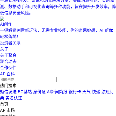
一站式API开发、调试和测试解决方案，集成消息推送、实时监
测、数据助手和可视化查询等多种功能，旨在提升开发效率，降
低信息安全风险。
AI创作
一键解锁创意新玩法，无需专业技能，你的奇思妙想，AI 帮你
轻松落地！
投资者关系
关于
关于聚合
聚合动态
合作伙伴
API百科
热门搜索
短信发送
5G基站
身份证
AI新闻简报
银行卡
天气
快递
航班订
票
实名认证
首页
API市场