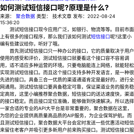
如何测试短信接口呢?原理是什么?
来源：
聚合数据
类型：
技术文章
发布：
2022-08-24
15:36:20
测试短信接口现今应用广泛，如银行、物流等等。目前市面
上有很多的接口程序，那么我们该如何测试
短信接口
呢?这里小
编有些建议给你，听好了哦。
首先测试短信接口只一种办公的接口，它的质量取决于用户
使用的感受和评价，测试短信接口就要看这个接口容不容易调
用，适不适应多种运营的环境。只要电脑能连上网络，就能轻松
实现测试短信接口。而且这个接口支持多种开发语言，是一种很
先进的接口。具备三合一优质的渠道通道肯定是最好的，进行全
网通用。测试短信接口要具备稳定可靠，保证渠道业务的服务稳
定高效，这里小编推荐聚合数据，短信接口的送达速度快，渠道
的接口稳定。而且接口定位准确，能够做到快速解决。所以选择
一家合适的专业的API大平台是非常重要的，聚合数据在这里，
为您的企业提供高质量高品质的AIP服务，为企业保驾护航。而
且测试短信接口，聚合数据大平台会定时发送一些优惠活动短信
来留住老客户并吸引更多新用户前来购买接口。测试短信接口服