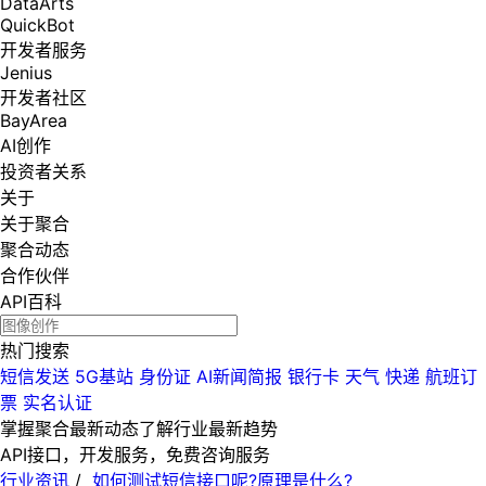
DataArts
QuickBot
开发者服务
Jenius
开发者社区
BayArea
AI创作
投资者关系
关于
关于聚合
聚合动态
合作伙伴
API百科
热门搜索
短信发送
5G基站
身份证
AI新闻简报
银行卡
天气
快递
航班订
票
实名认证
掌握聚合最新动态
了解行业最新趋势
API接口，开发服务，免费咨询服务
行业资讯
/
如何测试短信接口呢?原理是什么?